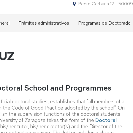
Pedro Cerbuna 12 - 50009
neral
Trámites administrativos
Programas de Doctorado
Impresos
¿Por
para
qué
trámites
hacer
DUZ
un
doctorado
NIP
en
y
la
contraseña
UZ?
administrativa
Doctoral School and Programmes
Oferta
Acceso
Requisitos
de
de
icial doctoral studies, establishes that "all members of a
Programas
acceso
Admisión
Preadmisión
de
h the Code of Good Practice adopted by the school". On
Doctorado
ablish the supervision functions of the doctoral students
Título
Matrícula
Admisión
Matrícula
extranjero
versity of Zaragoza takes the form of the
Doctoral
Comisión
expedido
is/her tutor, his/her director(s) and the Director of the
Carta
Descuentos
Académica
por
del
en
g doctoral programme. This letter includes a clause