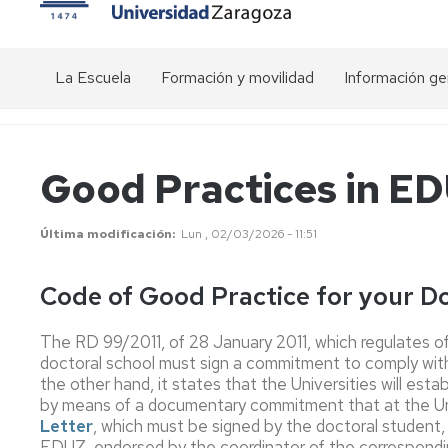
La Escuela
Formación y movilidad
Información ge
Presentación
Actividades
Visión
transversales
general
del
Estructura
Organigrama
Good Practices in E
doctorado
de
Actividades
la
específicas
Conócenos
EDUZ
de
Precios
Última modificación
Lun , 02/03/2026 - 11:51
los
públicos
Comunicación
Programas
Equipo
de
de
Calendario
Relaciones
Code of Good Practice for your 
Doctorado
dirección
académico
interinstitucionales
EDUZ
The RD 99/2011, of 28 January 2011, which regulates off
Movilidad
Plataforma
doctoral school must sign a commitment to comply wit
-
Comité
de
Estancias
the other hand, it states that the Universities will est
de
Gestión
Dirección
del
by means of a documentary commitment that at the Uni
Ayudas
Doctorado
Letter
, which must be signed by the doctoral student, h
para
(SIGMA)
Comisión
EDUZ, endorsed by the coordinator of the correspondin