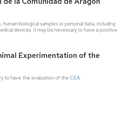
ón de la Comunidad de Aragón
investigadora
Certificados,
DEA
Reconocimiento
Asignación
de
y
la
Título
 human biological samples or personal data, including
os
modificación
experiencia
de
 medical devices, it may be necessary to have a positive
tutor/a-
investigadora
Doctor/a
os
director/a
Traslado
Reconocimiento
de
nimal Experimentation of the
POD
expediente
Declaración
de
ary to have the evaluation of the
CEA
.
equivalencia
a
nivel
académico
de
doctor/a