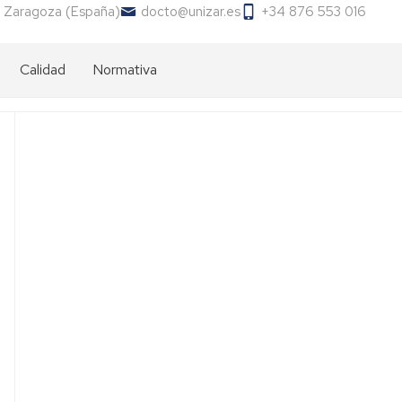
 Zaragoza (España)
docto@unizar.es
+34 876 553 016
Calidad
Normativa