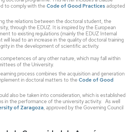
un
Doctorado
matrícula
ged to comply with the
Code of Good Practices
adopted
país
Comisiones
del
de
Asignación
Seguro
ing the relations between the doctoral student, the
EEES
Evaluación
y
rsity, through the EDUZ. It is inspired by the European
de
modificación
Legalización
ent to existing regulations (mainly the EDUZ Internal
la
Título
tutor/a-
y
ill lead to an increase in the quality of doctoral training
Calidad
extranjero
director/a
traducción
grity in the development of scientific activity.
expedido
de
por
Coordinador/a
Reconocimiento
documentos
un
l competences of any other nature, which may fall within
de
país
Profesorado
ittees of the University.
la
ajeno
experiencia
e learning process combines the acquisition and generation
al
Directores/as
Derechos
investigadora
mplement in doctoral matters to the
Code of Good
EEES
y
y
tutores/as
deberes
Depósito,
autorización
uld also be taken into consideration, which is established
Ayudas
Formación
y
 in the performance of the university activity. As well
anuales
defensa
ersity of Zaragoza
, approved by the Governing Council
a
de
Acreditación
Codirección
programas
la
de
sin
de
tesis
la
experiencia
doctorado
experiencia
investigadora