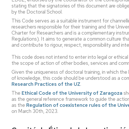
estancias
Permanente
stating that the signatories of this document are obli
del
Duración
Modalidades
by the Doctoral School.
Comité
Erasmus+
de
de
This Code serves as a suitable instrument for channell
de
Estudios
los
dedicación
researchers responsible for their training and the Unive
Dirección
estudios
Charter for Researchers and is a complementary instrum
Erasmus+
Prórrogas
Regulations). It aims to generate a common culture that w
Comisión
Prácticas
Modalidades
y
Tesis
and contribute to rigour, respect, responsibility and inte
de
especiales
bajas
por
Garantía
de
compendio
Erasmus+
This code does not intend to enter into legal or ethica
de
Tesis
de
Movilidad
Abandono
la
publicaciones
the scope of action of other bodies, services and comm
Corta
de
Calidad
Evaluación
los
Given the uniqueness of doctoral training, in which th
del
estudios
Tesis
UNITA
of knowledge, this code should be understood as a co
Comité
proceso
en
Movilidad
Research Practices of the UZ
.
de
formativo
cotutela
Calidad
Prácticas
The
Ethical Code of the University of Zaragoza
sho
Ayudas,
Mención
Estudios
externas
as the general reference framework to guide the actions
Representantes
becas
doctorado
de
as the
Regulation of coexistence rules of the Univ
de
y
internacional
doctorado
on March 30th, 2023.
los
contratos
doctorandos
Mención
Realización
y
Información
doctorado
de
Día