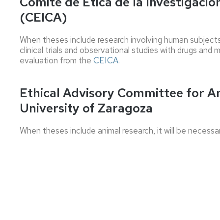
Comité de Ética de la Investigaci
las
para
industrial
estancias
del
(CEICA)
doctorandas
egresados
Doctorado
Ayudas
Sección
para
Premios
When theses include research involving human subjects,
administrativa
iberoamerican
a
clinical trials and observational studies with drugs and
EDUZ
y
Tesis
evaluation from the
CEICA
.
ecuatoguinean
Doctorales
Comisión
de
Otras
Becas
Ethical Advisory Committee for A
Calidad
ayudas
y
de
University of Zaragoza
contratos
los
Servicios
Encuesta
When theses include animal research, it will be necess
de
satisfacción
e
inserción
laboral
UNIVERSA
FEUZ