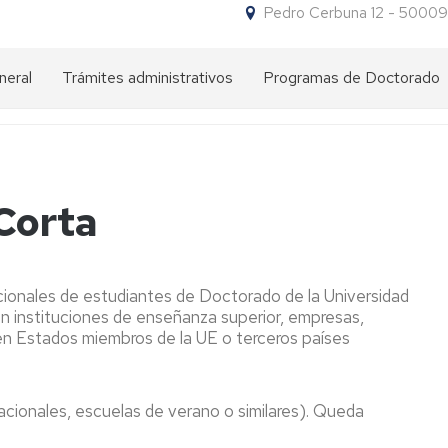
Pedro Cerbuna 12 - 50009
neral
Trámites administrativos
Programas de Doctorado
Impresos
¿Por
para
qué
trámites
hacer
un
doctorado
NIP
Corta
en
y
la
contraseña
UZ?
administrativa
cionales de estudiantes de Doctorado de la Universidad
Oferta
Acceso
Requisitos
en instituciones de enseñanza superior, empresas,
de
de
s en Estados miembros de la UE o terceros países
Programas
acceso
Admisión
Preadmisión
de
Doctorado
Título
Matrícula
Admisión
Matrícula
extranjero
acionales, escuelas de verano o similares). Queda
Comisión
expedido
Carta
Descuentos
Académica
por
del
en