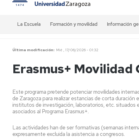
La Escuela
Formación y movilidad
Información ge
Presentación
Actividades
Visión
transversales
general
del
Estructura
Organigrama
Última modificación
Mié , 17/06/2026 - 01:32
doctorado
de
Actividades
la
específicas
Conócenos
Erasmus+ Movilidad 
EDUZ
de
Precios
los
públicos
Comunicación
Programas
Equipo
de
de
Calendario
Relaciones
Este programa pretende potenciar movilidades interna
Doctorado
dirección
académico
interinstitucionales
de Zaragoza para realizar estancias de corta duración 
EDUZ
institutos de investigación, laboratorios, etc. situado
Movilidad
Plataforma
asociados al Programa Erasmus+.
-
Comité
de
Estancias
de
Gestión
Dirección
del
Las actividades han de ser formativas (semanas intern
Ayudas
Doctorado
expresamente excluida la asistencia a congresos.
para
(SIGMA)
Comisión