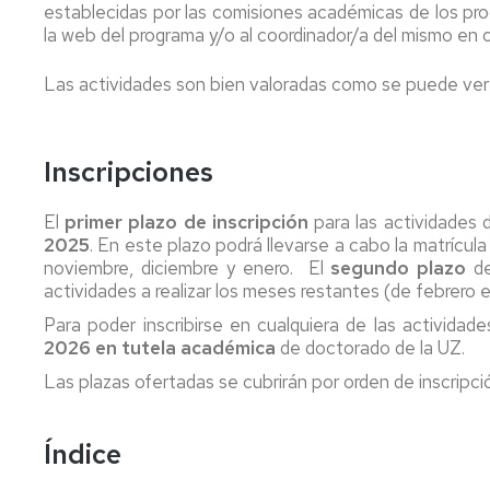
establecidas por las comisiones académicas de los pro
estancias
Permanente
la web del programa y/o al coordinador/a del mismo en 
del
Duración
Modalidades
Comité
Erasmus+
de
de
Las actividades son bien valoradas como se puede 
de
Estudios
los
dedicación
Dirección
estudios
Erasmus+
Prórrogas
Comisión
Prácticas
Modalidades
y
Tesis
Inscripciones
de
especiales
bajas
por
Garantía
de
compendio
Erasmus+
de
Tesis
de
Movilidad
Abandono
El
primer plazo de inscripción
para las actividades
la
publicaciones
Corta
de
2025
. En este plazo podrá llevarse a cabo la matrícul
Calidad
Evaluación
los
noviembre, diciembre y enero. El
segundo plazo
d
del
estudios
Tesis
UNITA
actividades a realizar los meses restantes (de febrero 
Comité
proceso
en
Movilidad
Para poder inscribirse en cualquiera de las actividad
de
formativo
cotutela
2026 en tutela académica
de doctorado de la UZ.
Calidad
Prácticas
Ayudas,
Mención
Estudios
externas
Las plazas ofertadas se cubrirán por orden de inscripci
Representantes
becas
doctorado
de
de
y
internacional
doctorado
los
contratos
Índice
doctorandos
Mención
Realización
y
Información
doctorado
de
Día