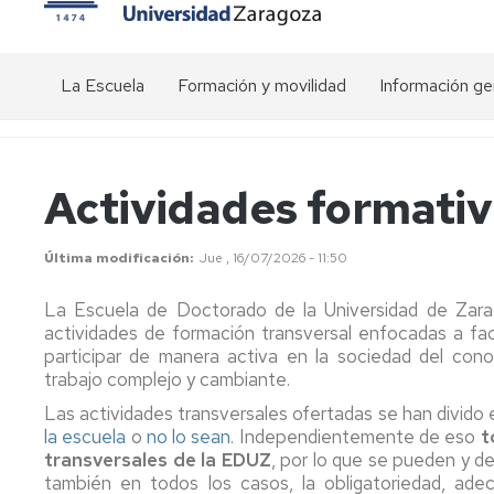
La Escuela
Formación y movilidad
Información ge
Presentación
Actividades
Visión
transversales
general
del
Estructura
Organigrama
Actividades formativ
doctorado
de
Actividades
la
específicas
Conócenos
EDUZ
de
Precios
Última modificación
Jue , 16/07/2026 - 11:50
los
públicos
Comunicación
Programas
Equipo
La Escuela de Doctorado de la Universidad de Zara
de
de
Calendario
Relaciones
actividades de formación transversal enfocadas a faci
Doctorado
dirección
académico
interinstitucionales
participar de manera activa en la sociedad del co
EDUZ
Movilidad
trabajo complejo y cambiante.
Plataforma
-
Comité
de
Las actividades transversales ofertadas se han divid
Estancias
de
Gestión
la escuela
o
no lo sean
. Independientemente de eso
t
Dirección
del
transversales de la EDUZ
, por lo que se pueden y de
Ayudas
Doctorado
también en todos los casos, la obligatoriedad, ade
para
(SIGMA)
Comisión