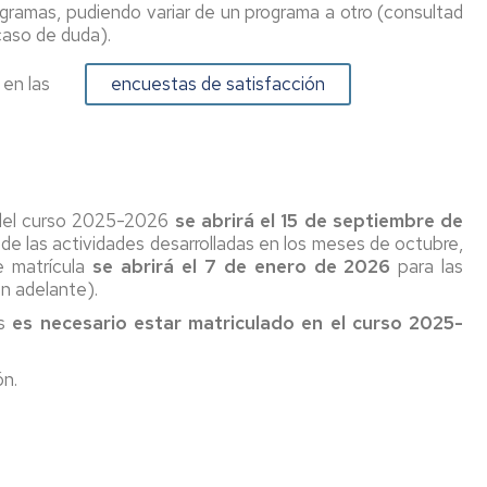
gramas, pudiendo variar de un programa a otro (consultad
un
Doctorado
matrícula
caso de duda).
país
Comisiones
del
de
Asignación
Seguro
EEES
Evaluación
ver en las
encuestas de satisfacción
y
de
modificación
Legalización
la
Título
tutor/a-
y
Calidad
extranjero
director/a
traducción
expedido
de
por
Coordinador/a
Reconocimiento
documentos
un
de
 del curso 2025-2026
se abrirá el 15 de septiembre de
país
Profesorado
la
a de las actividades desarrolladas en los meses de octubre,
ajeno
experiencia
e matrícula
se abrirá el 7 de enero de 2026
para las
al
Directores/as
Derechos
investigadora
en adelante).
EEES
y
y
es
es necesario estar matriculado en el curso 2025-
tutores/as
deberes
Depósito,
autorización
Ayudas
Formación
y
ón.
anuales
defensa
a
de
Acreditación
Codirección
programas
la
de
sin
de
tesis
la
experiencia
doctorado
experiencia
investigadora