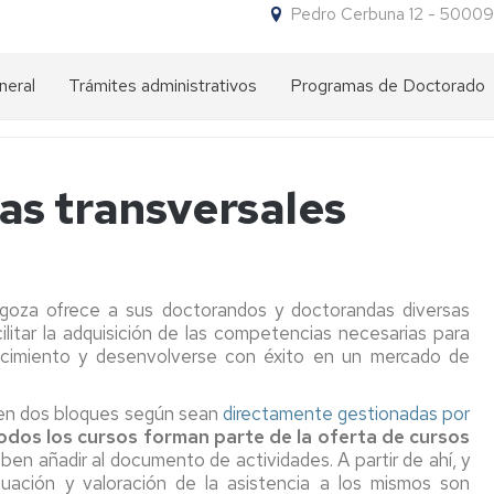
Pedro Cerbuna 12 - 50009
neral
Trámites administrativos
Programas de Doctorado
Impresos
¿Por
para
qué
trámites
hacer
as transversales
un
doctorado
NIP
en
y
la
contraseña
UZ?
administrativa
goza ofrece a sus doctorandos y doctorandas diversas
litar la adquisición de las competencias necesarias para
Oferta
Acceso
Requisitos
de
nocimiento y desenvolverse con éxito en un mercado de
de
Programas
acceso
Admisión
Preadmisión
de
o en dos bloques según sean
directamente gestionadas por
Doctorado
Título
Matrícula
Admisión
Matrícula
odos los cursos forman parte de la oferta de cursos
extranjero
ben añadir al documento de actividades. A partir de ahí, y
Comisión
expedido
Carta
Descuentos
cuación y valoración de la asistencia a los mismos son
Académica
por
del
en