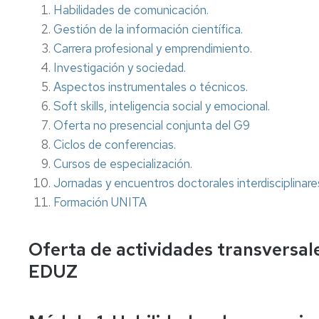
las
para
industrial
estancias
del
Habilidades de comunicación.
doctorandas
egresados
Doctorado
Gestión de la información científica.
Ayudas
Carrera profesional y emprendimiento
.
Sección
para
Premios
administrativa
iberoamerican
a
Investigación y sociedad
.
EDUZ
y
Tesis
Aspectos instrumentales o técnicos
.
ecuatoguinean
Doctorales
Soft skills, inteligencia social y emocional
.
Comisión
de
Otras
Becas
Oferta no presencial conjunta del G9
Calidad
ayudas
y
Ciclos de conferencias
.
de
contratos
Cursos de especialización
.
los
Servicios
Encuesta
Jornadas y encuentros doctorales interdisciplinare
de
Formación UNITA
satisfacción
e
inserción
Oferta de actividades transversal
laboral
EDUZ
UNIVERSA
FEUZ