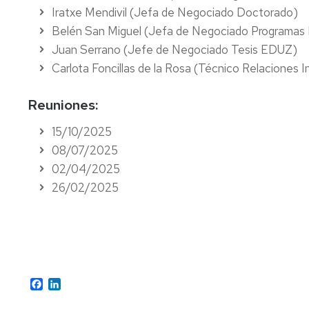
estancias
Permanente
Iratxe Mendivil (Jefa de Negociado Doctorado)
del
Duración
Modalidades
Belén San Miguel (Jefa de Negociado Programas
Comité
Erasmus+
de
de
Juan Serrano (Jefe de Negociado Tesis EDUZ)
de
Estudios
los
dedicación
Dirección
estudios
Carlota Foncillas de la Rosa (Técnico Relaciones I
Erasmus+
Prórrogas
Comisión
Prácticas
Modalidades
y
Tesis
Reuniones:
de
especiales
bajas
por
Garantía
de
compendio
Erasmus+
15/10/2025
de
Tesis
de
Movilidad
Abandono
la
08/07/2025
publicaciones
Corta
de
Calidad
Evaluación
los
02/04/2025
del
estudios
Tesis
UNITA
26/02/2025
Comité
proceso
en
Movilidad
de
formativo
cotutela
Calidad
Prácticas
Ayudas,
Mención
Estudios
externas
Representantes
becas
doctorado
de
de
y
internacional
doctorado
los
contratos
Facebook
LinkedIn
doctorandos
Mención
Realización
y
Información
doctorado
de
Día