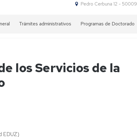
Pedro Cerbuna 12 - 50009
neral
Trámites administrativos
Programas de Doctorado
Impresos
¿Por
para
qué
trámites
hacer
un
doctorado
NIP
e los Servicios de la
en
y
la
contraseña
o
UZ?
administrativa
Oferta
Acceso
Requisitos
de
de
Programas
acceso
Admisión
Preadmisión
de
Doctorado
Título
Matrícula
Admisión
Matrícula
extranjero
Comisión
expedido
Carta
Descuentos
ad EDUZ)
Académica
por
del
en