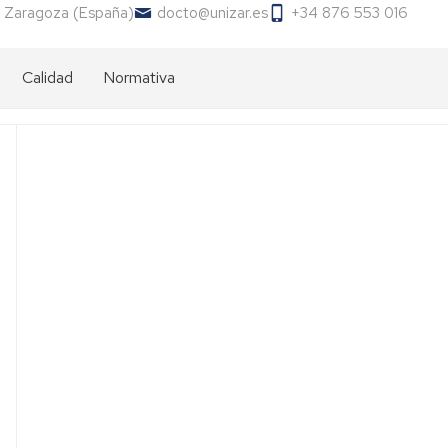
 Zaragoza (España)
docto@unizar.es
+34 876 553 016
Calidad
Normativa