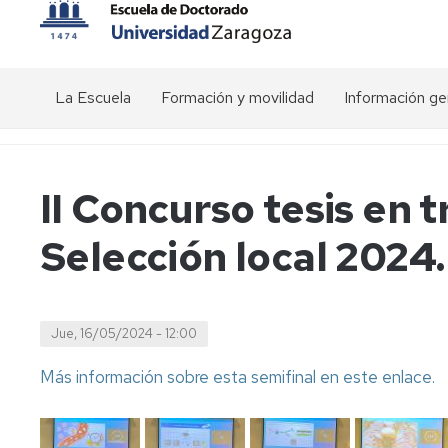
La Escuela
Formación y movilidad
Información ge
Presentación
Actividades
Visión
transversales
general
del
Estructura
Organigrama
II Concurso tesis en 
doctorado
de
Actividades
la
específicas
Conócenos
Selección local 2024.
EDUZ
de
Precios
los
públicos
Comunicación
Programas
Equipo
de
de
Calendario
Relaciones
Doctorado
dirección
académico
interinstitucionales
Jue, 16/05/2024 - 12:00
EDUZ
Movilidad
Plataforma
Más información sobre esta semifinal en este enlace.
-
Comité
de
Estancias
de
Gestión
Dirección
del
Ayudas
Doctorado