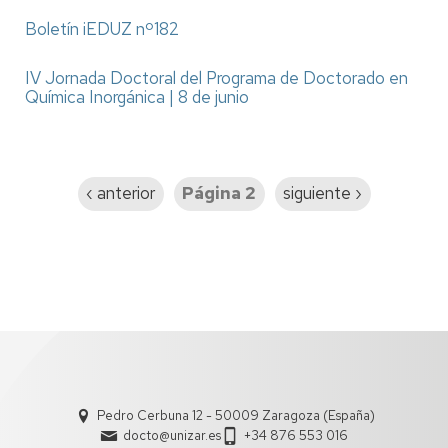
Boletín iEDUZ nº182
IV Jornada Doctoral del Programa de Doctorado en
Química Inorgánica | 8 de junio
Paginación
Página
‹ anterior
Página 2
Siguiente
siguiente ›
anterior
página
Pedro Cerbuna 12 - 50009 Zaragoza (España)
docto@unizar.es
+34 876 553 016