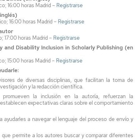
Académica
por
del
en
co; 16:00 horas Madrid –
Registrarse
un
Doctorado
matrícula
inglés)
país
Comisiones
co; 16:00 horas Madrid –
Registrarse
del
de
Asignación
Seguro
EEES
Evaluación
y
 autor
de
modificación
Legalización
o; 17:00 horas Madrid –
Registrarse
la
Título
tutor/a-
y
Calidad
y and Disability Inclusion in Scholarly Publishing (en
extranjero
director/a
traducción
expedido
de
por
Coordinador/a
co; 15:00 horas Madrid –
Registrarse
Reconocimiento
documentos
un
de
udarle:
país
Profesorado
la
ajeno
experiencia
isores de diversas disciplinas, que facilitan la toma de
al
Directores/as
Derechos
investigadora
vestigación y la redacción científica.
EEES
y
y
promueven la inclusión en la autoría, refuerzan la
tutores/as
deberes
Depósito,
y establecen expectativas claras sobre el comportamiento
autorización
Ayudas
Formación
y
anuales
defensa
ra ayudarles a navegar el lenguaje del proceso de envío y
a
de
Acreditación
Codirección
programas
la
de
sin
a que permite a los autores buscar y comparar diferentes
de
tesis
la
experiencia