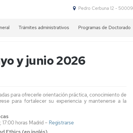
Pedro Cerbuna 12 - 50009
neral
Trámites administrativos
Programas de Doctorado
Impresos
¿Por
para
qué
trámites
hacer
yo y junio 2026
un
doctorado
NIP
en
y
la
contraseña
UZ?
administrativa
Oferta
Acceso
Requisitos
adas para ofrecerle orientación práctica, conocimiento de
de
de
rese para fortalecer su experiencia y mantenerse a la
Programas
acceso
Admisión
Preadmisión
de
icas
Doctorado
Título
Matrícula
Admisión
Matrícula
; 17:00 horas Madrid –
Registrarse
extranjero
Comisión
expedido
Carta
Descuentos
d Ethics (en inglés)