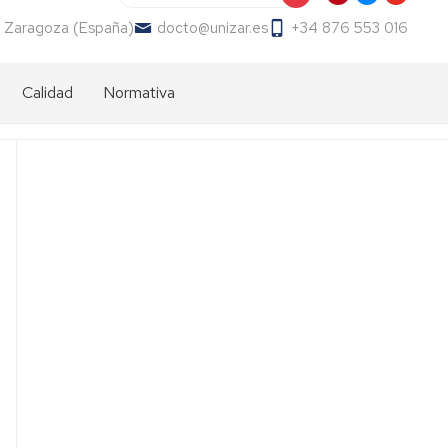
 Zaragoza (España)
docto@unizar.es
+34 876 553 016
Calidad
Normativa