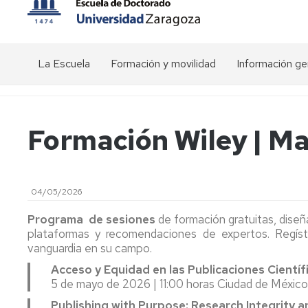
La Escuela
Formación y movilidad
Información ge
Presentación
Actividades
Visión
transversales
general
del
Estructura
Organigrama
Formación Wiley | Ma
doctorado
de
Actividades
la
específicas
Conócenos
EDUZ
de
Precios
los
públicos
Comunicación
Programas
Equipo
04/05/2026
de
de
Calendario
Relaciones
Doctorado
dirección
académico
Programa de sesiones
de formación gratuitas, diseñ
interinstitucionales
EDUZ
plataformas y recomendaciones de expertos. Regíst
Movilidad
Plataforma
vanguardia en su campo.
-
Comité
de
Acceso y Equidad en las Publicaciones Científ
Estancias
de
Gestión
5 de mayo de 2026 | 11:00 horas Ciudad de México
Dirección
del
Ayudas
Doctorado
Publishing with Purpose: Research Integrity an