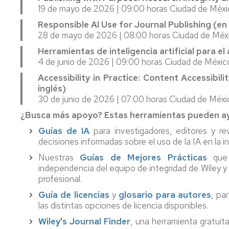
para
(SIGMA)
Comisión
19 de mayo de 2026 | 09:00 horas Ciudad de Méxi
estancias
Permanente
Responsible AI Use for Journal Publishing (en 
del
Duración
Modalidades
28 de mayo de 2026 | 08:00 horas Ciudad de Méxi
Comité
Erasmus+
de
de
de
Estudios
los
dedicación
Herramientas de inteligencia artificial para el
Dirección
estudios
4 de junio de 2026 | 09:00 horas Ciudad de Méxic
Erasmus+
Prórrogas
Accessibility in Practice: Content Accessibilit
Comisión
Prácticas
Modalidades
y
Tesis
de
inglés)
especiales
bajas
por
Garantía
de
compendio
30 de junio de 2026 | 07:00 horas Ciudad de Méxi
Erasmus+
de
Tesis
de
Movilidad
Abandono
¿Busca más apoyo? Estas herramientas pueden ay
la
publicaciones
Corta
de
Calidad
Evaluación
los
Guías de IA
para investigadores, editores y rev
del
estudios
Tesis
UNITA
decisiones informadas sobre el uso de la IA en la in
Comité
proceso
en
Movilidad
Nuestras
Guías de Mejores Prácticas
que 
de
formativo
cotutela
independencia del equipo de integridad de Wiley 
Calidad
Prácticas
profesional.
Ayudas,
Mención
Estudios
externas
Representantes
becas
doctorado
de
Guía de licencias
y
glosario para autores
, pa
de
y
internacional
doctorado
las distintas opciones de licencia disponibles.
los
contratos
Wiley's Journal Finder
, una herramienta gratuit
doctorandos
Mención
Realización