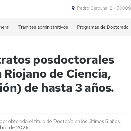
Pedro Cerbuna 12 - 50009
neral
Trámites administrativos
Programas de Doctorado
Impresos
¿Por
para
qué
trámites
hacer
tratos posdoctorales
un
doctorado
NIP
 Riojano de Ciencia,
en
y
la
contraseña
UZ?
administrativa
ón) de hasta 3 años.
Oferta
Acceso
Requisitos
de
de
Programas
acceso
Admisión
Preadmisión
de
Doctorado
Título
Matrícula
Admisión
Matrícula
aber obtenido el título de Doctor/a en los últimos 6 años.
extranjero
abril de 2026
.
Comisión
expedido
Carta
Descuentos