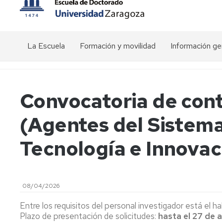
La Escuela
Formación y movilidad
Información ge
Presentación
Actividades
Visión
transversales
general
del
Estructura
Organigrama
Convocatoria de con
doctorado
de
Actividades
la
específicas
Conócenos
(Agentes del Sistema
EDUZ
de
Precios
los
públicos
Comunicación
Programas
Equipo
Tecnología e Innovaci
de
de
Calendario
Relaciones
Doctorado
dirección
académico
interinstitucionales
EDUZ
Movilidad
Plataforma
08/04/2026
-
Comité
de
Estancias
de
Gestión
Entre los requisitos del personal investigador está el h
Dirección
del
Plazo de presentación de solicitudes:
hasta el 27 de 
Ayudas
Doctorado