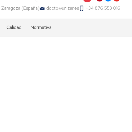
 Zaragoza (España)
docto@unizar.es
+34 876 553 016
Calidad
Normativa