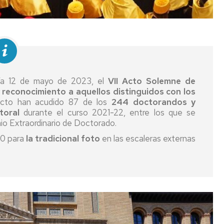
un
Doctorado
matrícula
país
Comisiones
del
de
Asignación
Seguro
EEES
Evaluación
y
de
modificación
Legalización
la
Título
tutor/a-
y
Calidad
extranjero
director/a
traducción
expedido
de
día 12 de mayo de 2023, el
VII Acto Solemne de
por
Coordinador/a
Reconocimiento
documentos
 reconocimiento a aquellos distinguidos con los
un
de
acto han acudido 87 de los
244 doctorandos y
país
Profesorado
la
toral
durante el curso 2021-22, entre los que se
ajeno
experiencia
mio Extraordinario de Doctorado.
al
Directores/as
Derechos
investigadora
30 para
la tradicional foto
en las escaleras externas
EEES
y
y
tutores/as
deberes
Depósito,
autorización
Ayudas
Formación
y
anuales
defensa
a
de
Acreditación
Codirección
programas
la
de
sin
de
tesis
la
experiencia
doctorado
experiencia
investigadora