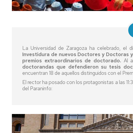
estancias
Permanente
del
Duración
Modalidades
Comité
Erasmus+
de
de
de
Estudios
los
dedicación
Dirección
estudios
Erasmus+
Prórrogas
Comisión
Prácticas
Modalidades
y
Tesis
de
especiales
bajas
por
La Universidad de Zaragoza ha celebrado, el 
Garantía
de
compendio
Erasmus+
Investidura de nuevos Doctores y Doctoras y
de
Tesis
de
Movilidad
Abandono
premios extraordinarios de doctorado.
Al 
la
publicaciones
Corta
de
doctorandas que defendieron su tesis doc
Calidad
Evaluación
los
encuentran 18 de aquellos distinguidos con el Pre
del
estudios
Tesis
UNITA
El rector ha posado con los protagonistas a las 11:
Comité
proceso
en
Movilidad
del Paraninfo:
de
formativo
cotutela
Calidad
Prácticas
Ayudas,
Mención
Estudios
externas
Representantes
becas
doctorado
de
de
y
internacional
doctorado
los
contratos
doctorandos
Mención
Realización
y
Información
doctorado
de
Día