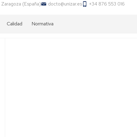
 Zaragoza (España)
docto@unizar.es
+34 876 553 016
Calidad
Normativa