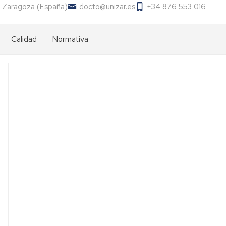
 Zaragoza (España)
docto@unizar.es
+34 876 553 016
Calidad
Normativa