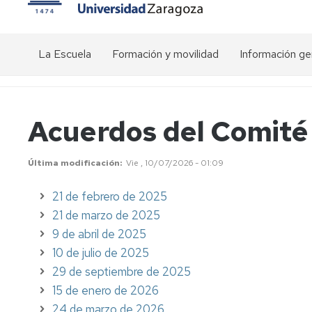
La Escuela
Formación y movilidad
Información ge
Presentación
Actividades
Visión
transversales
general
del
Estructura
Organigrama
Acuerdos del Comité
doctorado
de
Actividades
la
específicas
Conócenos
EDUZ
de
Precios
Última modificación
Vie , 10/07/2026 - 01:09
los
públicos
Comunicación
Programas
Equipo
21 de febrero de 2025
de
de
Calendario
Relaciones
Doctorado
dirección
académico
interinstitucionales
21 de marzo de 2025
EDUZ
9 de abril de 2025
Movilidad
Plataforma
10 de julio de 2025
-
Comité
de
Estancias
de
Gestión
29 de septiembre de 2025
Dirección
del
15 de enero de 2026
Ayudas
Doctorado
24 de marzo de 2026
para
(SIGMA)
Comisión